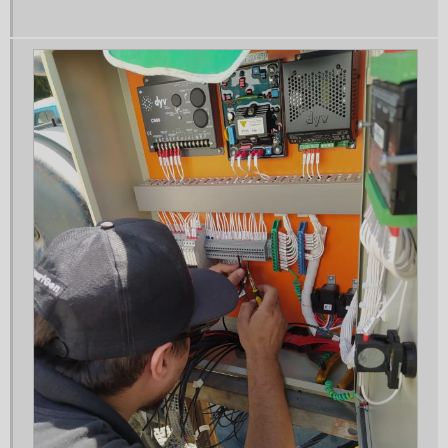
Gerador 150 kva
Gerador 150 kva aluguel
Gerador 150 kva diesel
Gerador 150 kva preço
Gerador 180 kva
Gerador 20 kva
Gerador 20 kva gasolina
Gerador 20 kva monofásico
Gerador 20kva trifásico
Gerador 25 kva
Gerador 25 kva a venda
Gerador 25 kva aluguel