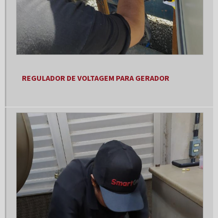
Gerador 25 kva preço
Gerador 250 kva
Gerador 250 kva preço
Gerador 30 kva
REGULADOR DE VOLTAGEM PARA GERADOR
Gerador 30 kva diesel
Gerador 30 kva monofásico
Gerador 300 kva
Gerador 300 kva a venda
Gerador 30kva trifásico
Gerador 40 kva
Gerador 40 kva 220v
Gerador 40 kva 380v