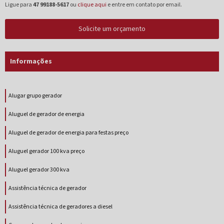
Ligue para
47 99188-5617
ou
clique aqui
e entre em contato por email.
Solicite um orçamento
Informações
Alugar grupo gerador
Aluguel de gerador de energia
Aluguel de gerador de energia para festas preço
Aluguel gerador 100 kva preço
Aluguel gerador 300 kva
Assistência técnica de gerador
Assistência técnica de geradores a diesel