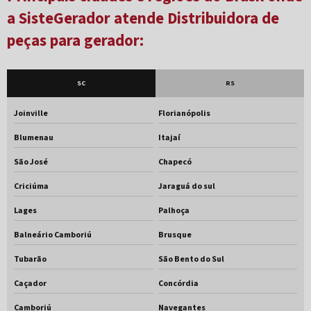
Gerador 60 kva diesel
a SisteGerador atende Distribuidora de
peças para gerador:
Gerador 75 kva
Gerador 75 kva 380v
SC
RS
Gerador 75 kva aluguel
Gerador 80 kva
Joinville
Florianópolis
Blumenau
Itajaí
Gerador 80 kva aluguel preço
São José
Chapecó
Gerador 80 kva elétrica
Criciúma
Jaraguá do sul
Gerador a diesel 10kva
Lages
Palhoça
Gerador a diesel trifásico 75 kva 220v
Balneário Camboriú
Brusque
Gerador de energia 500kva a venda
Tubarão
São Bento do Sul
Gerador de energia 500kva preço
Caçador
Concórdia
Gerador de energia 55kva a venda
Camboriú
Navegantes