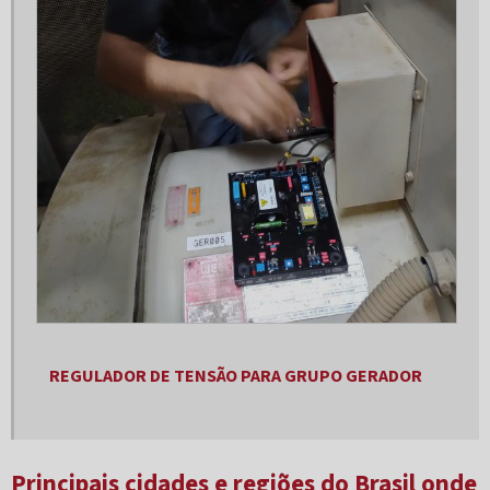
Gerador 40 kva aluguel
Gerador 40 kva preço
Gerador 40 kva trifásico
Gerador 50 kva
Gerador 50 kva aluguel
Gerador 50 kva trifásico
Gerador 500 kva
Gerador 500 kva preço
Gerador 55 kva
REGULADOR DE TENSÃO PARA GRUPO GERADOR
Gerador 55 kva diesel
Gerador 55 kva preço
Gerador 60 kva
Principais cidades e regiões do Brasil onde