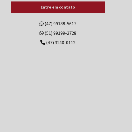
Entre em contato
Comprar gerador de energia elétrica
Comprar grupo gerador
(47) 99188-5617
(51) 99199-2728
Conserto de gerador
(47) 3240-0112
Conserto de gerador de energia a diesel
Conserto de gerador de energia elétrica
Conserto de geradores a diesel
Conserto de geradores de energia
Conserto de grupo gerador
Contrato de manutenção preventiva grupo gerador
Controlador de gerador
Controlador de gerador de energia