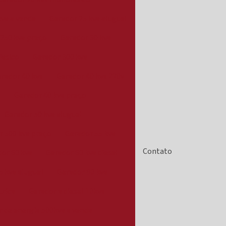
kva a venda
Gerador 25 kva aluguel
250 kva preço
Gerador 30 kva
fásico
Gerador 300 kva
rador 40 kva
Gerador 40 kva 220v
l
Gerador 40 kva preço
Gerador 50 kva aluguel
r 500 kva preço
Gerador 55 kva
Contato
or 60 kva
Gerador 60 kva diesel
5 kva aluguel
Gerador 80 kva
trica
Gerador a diesel 10kva
 de energia 500kva a venda