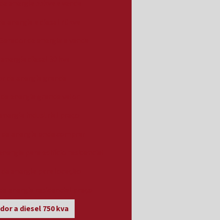
de energia 55kva a venda
e energia a diesel 70kva
Gerador de energia a venda
energia diesel 30 kva
r de energia grande
 de energia grande valor
energia industrial preço
 de energia onde comprar
nergia para edifício residencial
 de energia para locação
de energia residencial preço
or a diesel 750 kva