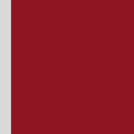
Manutenção grupo gerador diesel
Manuten
Manutenção preditiva em geradores
Manutenção p
Manutenção preventiva e corretiva em grupo gerador
Reforma e manutenção de geradores
Se
Serviço de manutenção de geradores
Serviço em 
Vendas de grupo gerador
Ats para gerador
Atua
Atuador para gerador
Avr para gerador
Carregador de bateria para gerador
Clp grupo gerad
Controlador para grupo gerador
Gerador a biogás a 
Geradores a biogás
Manutenção 
Painel de transferência automática para geradores
Pa
Painel gerador de energia
Painel para gerador