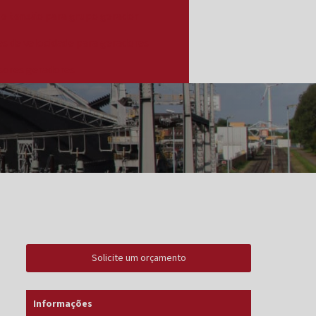
de tensão para grupo gerador
s de velocidade para geradores
sores geradores
Solicite um orçamento
Informações