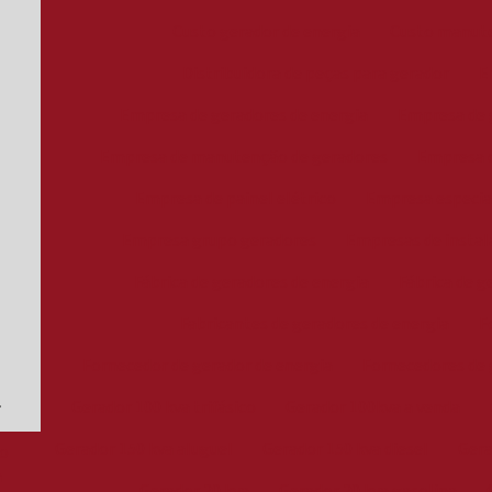
Custo gerador de energia
Custo manute
Distribuidora de peças para gerador
E
Empresa de geradores de energia
Empresa de g
Empresa de manutenção de geradores
Empresa d
Empresa de painel elétrico
Empresa especia
Empresa grupo geradores
Empresas de instal
Fábrica de geradores de energia
Fábrica de g
Fabricantes de geradores de energia
F
Fornecedor de gerador de energia
Fornecedores de 
Gerador 100 kva trifásico
Gerador 100kva a venda
Gerador 150 kva aluguel
Gerador 150 kva diesel
Gera
o
a
Gerador 20 kva
Gerador 20 kva gasolina