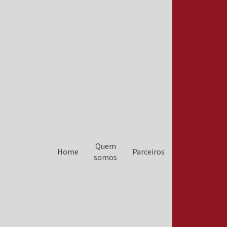
Manutençã
Corretiva
ATS - Sistema
Transferênc
Automátic
Quadro de
transferênc
Automático 
ByPass (QtaB
Montagem 
Quem
Quadro de
Home
Parceiros
somos
Comando
QCTA/QT
Manutenção
Disjuntor
Motorizad