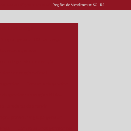
47) 3240-0112
(48) 99149-6126
Regiões de Atendimento: SC - RS
erador de energia
Aluguel gerador 100 kva preço
 técnica de gerador
pra de gerador de energia
dor de energia a diesel
o gerador
Conserto de gerador
 de gerador de energia elétrica
de geradores de energia
nção preventiva grupo gerador
ergia
Controlador de gerador kva