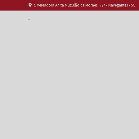
R. Vereadora Anita Muzulão de Moraes, 724 - Navegantes - SC