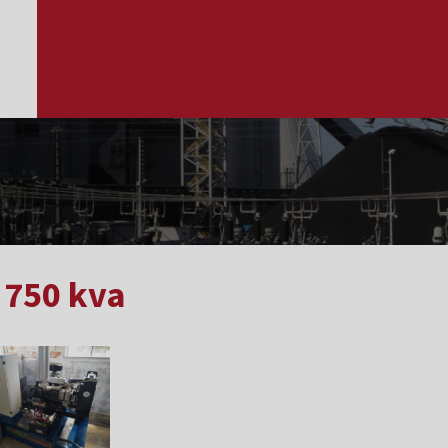
Regulador de tensão para gerador
Regulador 
Regulador de voltagem para gerador
Reguladore
Sensores gerador de energia
Sen
 750 kva