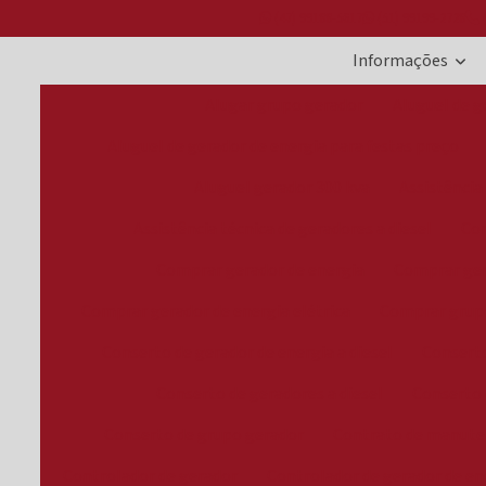
(47) 99188-5617
(51) 99199-2728
(
Informações
Alugar grupo gerador
Aluguel de g
Aluguel de gerador de energia para festas preço
Aluguel gerador 300 kva
Assistência
Assistência técnica de geradores a diesel
Com
Comprar gerador de energia
Comprar gera
Comprar gerador de energia elétrica
Comprar grup
Conserto de gerador de energia a diesel
Conserto
Conserto de geradores a diesel
Conserto 
Conserto de grupo gerador
Contrato de manute
Controlador de gerador
Controlador de gerador de en