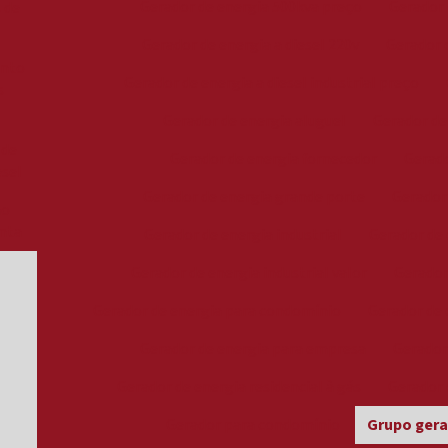
Gerador de energia 500kva preço
Gerador 
 de
Gerador de energia a diesel 220v
Gerador d
ento
Gerador de energia a diesel industrial preço
s
Gerador de energia aluguel
Gerador de 
 de
Gerador de energia fornecedor
Gerado
esel
Gerador de energia grande porte
Gerador
no
onta
Gerador de energia industrial
Gerador de 
Gerador de energia industrial valor
Gerador
Gerador de energia para condomínio
Gerador de e
Gerador de energia para empresa
Gerador
Gerador de energia residencial à gás
Gerador 
Gerador para condomínio
Grupo gerad