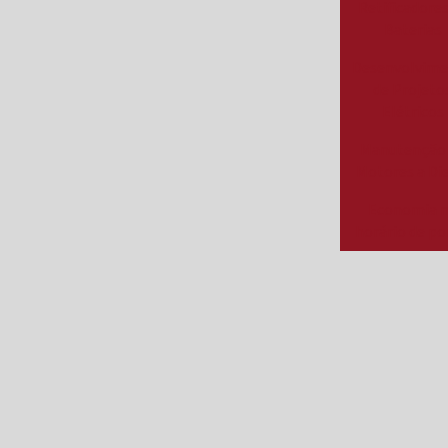
Retificadores
Baterias
Desenvolvim
de Projeto
Elétricos
Manutenção
Motores a Di
Economia 
horário de p