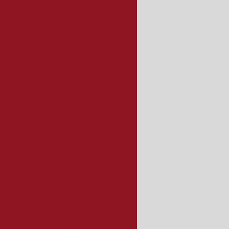
ção grupo gerador preço
reventiva de geradores a diesel
Manutenção preventiva grupo gerador
rviço de grupo gerador
gerador
Vendas de geradores
dor de velocidade para geradores
Avr para gerador trifásico
or
Conserto de bomba injetora
venda
Gerador de energia biogás
em motobombas
inel elétrico para gerador de energia
Rebobinagem de geradores