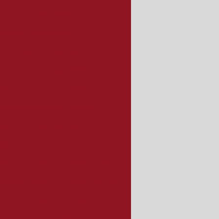
nção gerador a diesel
mpresa de geradores
eradores de energia elétrica
e montagem de painel elétrico
lizada em grupo geradores
ação de geradores de energia
eradores de energia a diesel
ornecedor de gerador
grupo gerador
Gerador 100 kva
Gerador 120 kva
Gerador 150 kva
dor 150 kva preço
Gerador 180 kva
Gerador 20 kva monofásico