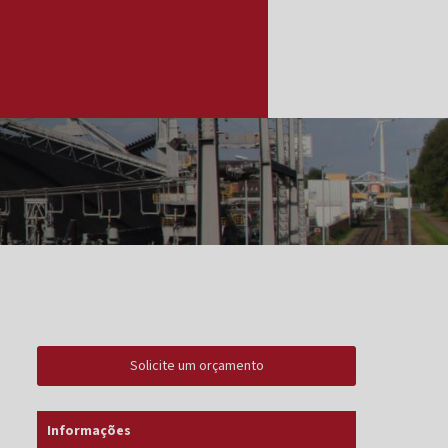
de tensão para grupo gerador
s de velocidade para geradores
sores geradores
Solicite um orçamento
Informações