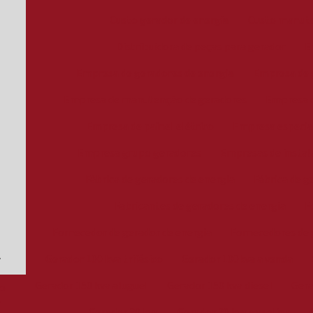
Custo gerador de energia
Custo manute
Distribuidora de peças para gerador
E
Empresa de geradores de energia
Empresa de g
Empresa de manutenção de geradores
Empresa d
Empresa de painel elétrico
Empresa especia
Empresa grupo geradores
Empresas de instal
Fábrica de geradores de energia
Fábrica de g
Fabricantes de geradores de energia
F
Fornecedor de gerador de energia
Fornecedores de 
Gerador 100 kva trifásico
Gerador 100kva a venda
Gerador 150 kva aluguel
Gerador 150 kva diesel
Gera
o
a
Gerador 20 kva
Gerador 20 kva gasolina