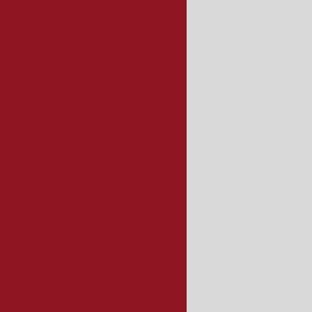
ção grupo gerador preço
reventiva de geradores a diesel
Manutenção preventiva grupo gerador
rviço de grupo gerador
gerador
Vendas de geradores
dor de velocidade para geradores
Avr para gerador trifásico
or
Conserto de bomba injetora
venda
Gerador de energia biogás
em motobombas
inel elétrico para gerador de energia
Rebobinagem de geradores