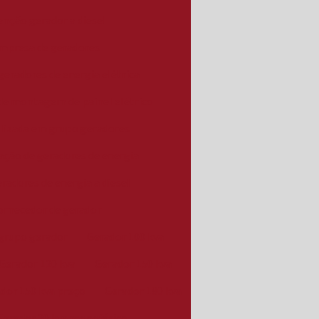
nção gerador a diesel
mpresa de geradores
eradores de energia elétrica
e montagem de painel elétrico
lizada em grupo geradores
ação de geradores de energia
eradores de energia a diesel
ornecedor de gerador
grupo gerador
Gerador 100 kva
Gerador 120 kva
Gerador 150 kva
dor 150 kva preço
Gerador 180 kva
Gerador 20 kva monofásico