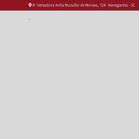
R. Vereadora Anita Muzulão de Moraes, 724 - Navegantes - SC