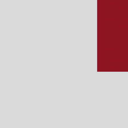
Retificadores
Baterias
Desenvolvim
de Projeto
Elétricos
Manutenção
Motores a Di
Economia 
horário de p