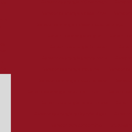
Gerador de energia 500kva preço
Gerador 
 de
Gerador de energia a diesel 220v
Gerador d
ento
Gerador de energia a diesel industrial preço
s
Gerador de energia aluguel
Gerador de 
 de
Gerador de energia fornecedor
Gerado
esel
Gerador de energia grande porte
Gerador
no
onta
Gerador de energia industrial
Gerador de 
Gerador de energia industrial valor
Gerador
Gerador de energia para condomínio
Gerador de e
Gerador de energia para empresa
Gerador
Gerador de energia residencial à gás
Gerador 
Gerador para condomínio
Grupo gera