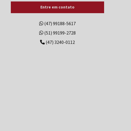
Entre em contato
Comprar gerador de energia elétrica
Comprar grupo gerador
(47) 99188-5617
(51) 99199-2728
Conserto de gerador
(47) 3240-0112
Conserto de gerador de energia a diesel
Conserto de gerador de energia elétrica
Conserto de geradores a diesel
Conserto de geradores de energia
Conserto de grupo gerador
Contrato de manutenção preventiva grupo gerador
Controlador de gerador
Controlador de gerador de energia