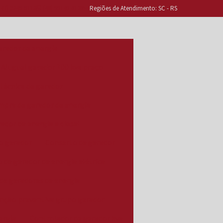
47) 3240-0112
(48) 99149-6126
Regiões de Atendimento: SC - RS
erador de energia
Aluguel gerador 100 kva preço
 técnica de gerador
pra de gerador de energia
dor de energia a diesel
o gerador
Conserto de gerador
 de gerador de energia elétrica
de geradores de energia
nção preventiva grupo gerador
ergia
Controlador de gerador kva