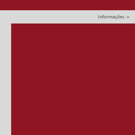
(47) 99188-5617
(51) 99199-2728
(
Informações
Alugar grupo gerador
Aluguel de g
Aluguel de gerador de energia para festas preço
Aluguel gerador 300 kva
Assistência
Assistência técnica de geradores a diesel
Com
Comprar gerador de energia
Comprar gera
Comprar gerador de energia elétrica
Comprar grup
Conserto de gerador de energia a diesel
Conserto
Conserto de geradores a diesel
Conserto 
Conserto de grupo gerador
Contrato de manute
Controlador de gerador
Controlador de gerador de en