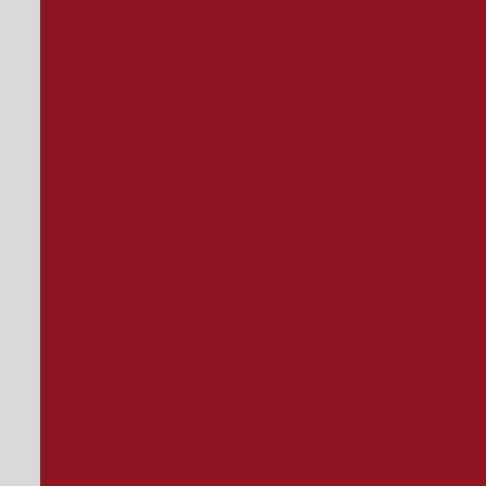
Manutenção grupo gerador diesel
Manuten
Manutenção preditiva em geradores
Manutenção p
Manutenção preventiva e corretiva em grupo gerador
Reforma e manutenção de geradores
Se
Serviço de manutenção de geradores
Serviço em 
Vendas de grupo gerador
Ats para gerador
Atua
Atuador para gerador
Avr para gerador
Carregador de bateria para gerador
Clp grupo gerad
Controlador para grupo gerador
Gerador a biogás a 
Geradores a biogás
Manutenção 
Painel de transferência automática para geradores
Pa
Painel gerador de energia
Painel para gerador