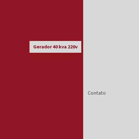
kva a venda
Gerador 25 kva aluguel
250 kva preço
Gerador 30 kva
fásico
Gerador 300 kva
rador 40 kva
Gerador 40 kva 220v
l
Gerador 40 kva preço
Gerador 50 kva aluguel
r 500 kva preço
Gerador 55 kva
Contato
or 60 kva
Gerador 60 kva diesel
5 kva aluguel
Gerador 80 kva
trica
Gerador a diesel 10kva
 de energia 500kva a venda