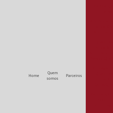
Manutençã
Corretiva
ATS - Sistema
Transferênc
Automátic
Quadro de
transferênc
Automático 
ByPass (QtaB
Montagem 
Quem
Quadro de
Home
Parceiros
somos
Comando
QCTA/QT
Manutenção
Disjuntor
Motorizad