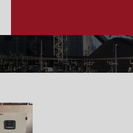
Regulador de tensão para gerador
Regulador 
Regulador de voltagem para gerador
Reguladore
Sensores gerador de energia
Sen