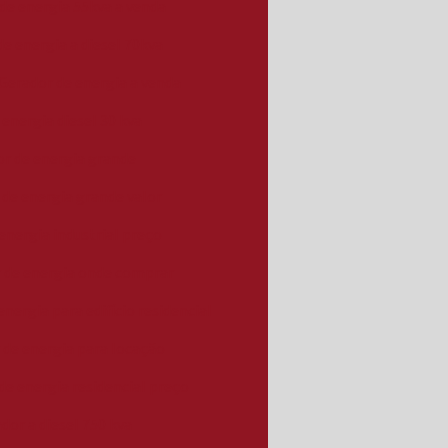
de energia 55kva a venda
e energia a diesel 70kva
Gerador de energia a venda
energia diesel 30 kva
r de energia grande
 de energia grande valor
energia industrial preço
 de energia onde comprar
nergia para edifício residencial
 de energia para locação
de energia residencial preço
dor a diesel 750 kva