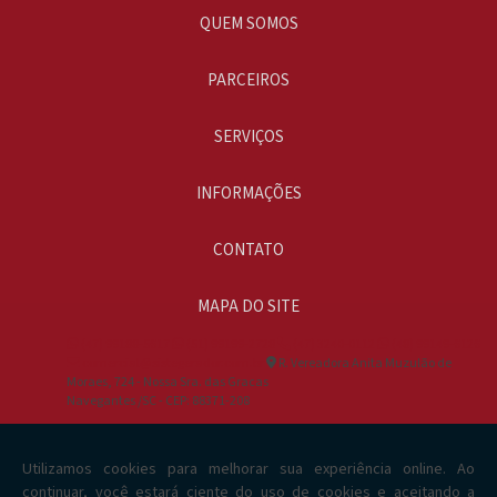
Gerador de energia a venda
QUEM SOMOS
Gerador de energia aluguel
PARCEIROS
Gerador de energia diesel 30 kva
SERVIÇOS
Gerador de energia fornecedor
Gerador de energia grande
INFORMAÇÕES
Gerador de energia grande porte
CONTATO
Gerador de energia grande valor
MAPA DO SITE
Gerador de energia industrial
(47) 99188-5617
(51) 99199-2728
(47) 3240-0112
(48) 99149-6126
Gerador de energia industrial preço
comercial@sistegerador.com.br
R. Vereadora Anita Muzulão de
Moraes, 724 - Nossa Sra. das Gracas
Gerador de energia industrial valor
Navegantes /SC - CEP: 88371-208
Gerador de energia onde comprar
Gerador de energia para condomínio