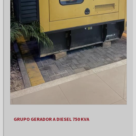
Gerador 30 kva
Gerador 30 kva diesel
Gerador 30 kva monofásico
Gerador 300 kva
Gerador 300 kva a venda
Gerador 30kva trifásico
Gerador 40 kva
Gerador 40 kva 220v
Gerador 40 kva 380v
Gerador 40 kva aluguel
GRUPO GERADOR A DIESEL 750 KVA
Gerador 40 kva preço
Gerador 40 kva trifásico