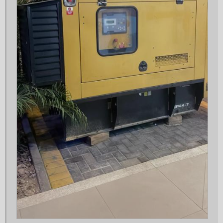
Fábrica de geradores de energia
Fábrica de geradores de energia a diesel
Fabricantes de geradores de energia
Fornecedor de gerador
Fornecedor de gerador de energia
Fornecedores de grupo gerador
Gerador 100 kva
Gerador 100 kva trifásico
Gerador 100kva a venda
Gerador 120 kva
Gerador 150 kva
Gerador 150 kva aluguel
Gerador 150 kva diesel