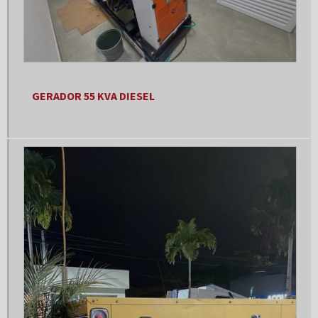
Custo gerador de energia
Custo manutenção gerador a diesel
Distribuidora de peças para gerador
Empresa de geradores
GERADOR 55 KVA DIESEL
Empresa de geradores de energia
Empresa de geradores de energia elétrica
Empresa de manutenção de geradores
Empresa de montagem de painel elétrico
Empresa de painel elétrico
Empresa especializada em grupo geradores
Empresa grupo geradores
Empresas de instalação de geradores de energia