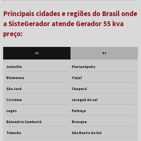
Gerador 50 kva
Principais cidades e regiões do Brasil onde
Gerador 50 kva aluguel
a SisteGerador atende Gerador 55 kva
Gerador 50 kva trifásico
preço:
Gerador 500 kva
SC
RS
Gerador 500 kva preço
Gerador 55 kva
Joinville
Florianópolis
Blumenau
Itajaí
Gerador 55 kva diesel
São José
Chapecó
Gerador 55 kva preço
Criciúma
Jaraguá do sul
Gerador 60 kva
Lages
Palhoça
Gerador 60 kva diesel
Balneário Camboriú
Brusque
Gerador 75 kva
Tubarão
São Bento do Sul
Gerador 75 kva 380v