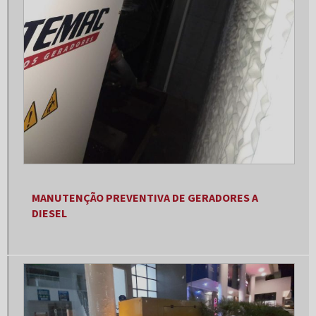
Fornecedor de gerador
Fornecedor de gerador de energia
Fornecedores de grupo gerador
Gerador 100 kva
Gerador 100 kva trifásico
Gerador 100kva a venda
Gerador 120 kva
Gerador 150 kva
MANUTENÇÃO PREVENTIVA DE GERADORES A
Gerador 150 kva aluguel
DIESEL
Gerador 150 kva diesel
Gerador 150 kva preço
Gerador 180 kva
Gerador 20 kva