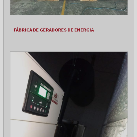
Empresa de geradores
Empresa de geradores de energia
Empresa de geradores de energia elétrica
FÁBRICA DE GERADORES DE ENERGIA
Empresa de manutenção de geradores
Empresa de montagem de painel elétrico
Empresa de painel elétrico
Empresa especializada em grupo geradores
Empresa grupo geradores
Empresas de instalação de geradores de energia
Fábrica de geradores de energia
Fábrica de geradores de energia a diesel
Fabricantes de geradores de energia