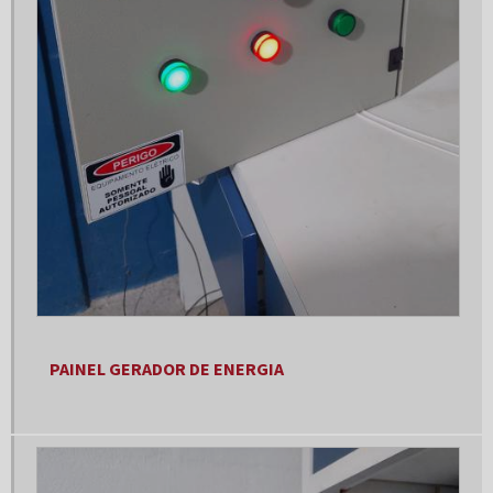
Gerador 25 kva preço
Gerador 250 kva
Gerador 250 kva preço
Gerador 30 kva
Gerador 30 kva diesel
Gerador 30 kva monofásico
Gerador 300 kva
Gerador 300 kva a venda
Gerador 30kva trifásico
PAINEL GERADOR DE ENERGIA
Gerador 40 kva
Gerador 40 kva 220v
Gerador 40 kva 380v