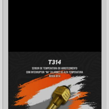
Controlador de gerador
Controlador de gerador de energia
Controlador de gerador kva
Custo gerador de energia
Custo manutenção gerador a diesel
Distribuidora de peças para gerador
Empresa de geradores
Empresa de geradores de energia
Empresa de geradores de energia elétrica
Empresa de manutenção de geradores
Empresa de montagem de painel elétrico
Empresa de painel elétrico
Empresa especializada em grupo geradores