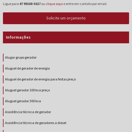
Ligue para
47 99188-5617
ou
clique aqui
e entre em contato por email.
Solicite um orçamento
Informações
Alugar grupo gerador
Aluguel de gerador de energia
Aluguel de gerador de energia para festas preço
Aluguel gerador 100 kva preço
Aluguel gerador 300 kva
Assistência técnica de gerador
Assistência técnica de geradores a diesel