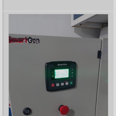
Gerador 150 kva
Gerador 150 kva aluguel
Gerador 150 kva diesel
Gerador 150 kva preço
Gerador 180 kva
Gerador 20 kva
Gerador 20 kva gasolina
Gerador 20 kva monofásico
Gerador 20kva trifásico
Gerador 25 kva
Gerador 25 kva a venda
Gerador 25 kva aluguel