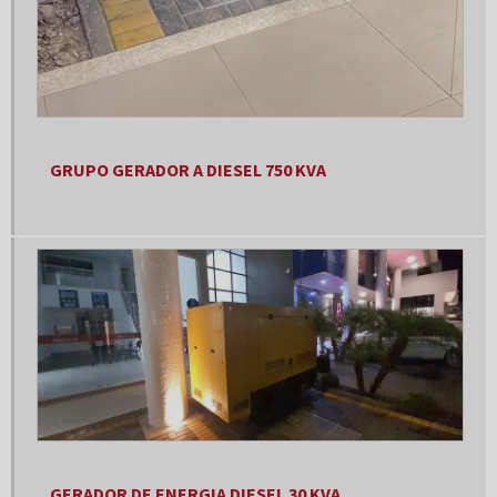
Gerador 150 kva aluguel
Gerador 150 kva diesel
Gerador 150 kva preço
Gerador 180 kva
Gerador 20 kva
GRUPO GERADOR A DIESEL 750 KVA
Gerador 20 kva gasolina
Gerador 20 kva monofásico
Gerador 20kva trifásico
Gerador 25 kva
Gerador 25 kva a venda
Gerador 25 kva aluguel
Gerador 25 kva preço
GERADOR DE ENERGIA DIESEL 30 KVA
Gerador 250 kva