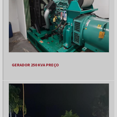
Controlador de gerador kva
Custo gerador de energia
Custo manutenção gerador a diesel
Distribuidora de peças para gerador
Empresa de geradores
Empresa de geradores de energia
Empresa de geradores de energia elétrica
GERADOR 250 KVA PREÇO
Empresa de manutenção de geradores
Empresa de montagem de painel elétrico
Empresa de painel elétrico
Empresa especializada em grupo geradores
Empresa grupo geradores