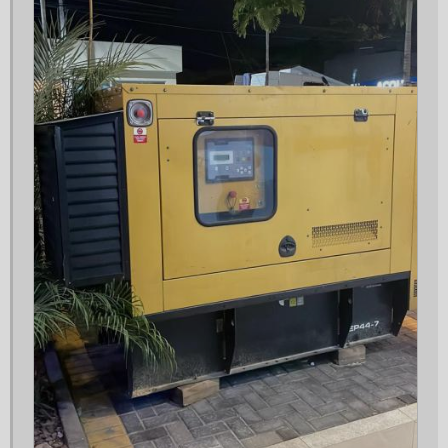
Empresas de instalação de geradores de energia
Fábrica de geradores de energia
Fábrica de geradores de energia a diesel
Fabricantes de geradores de energia
Fornecedor de gerador
Fornecedor de gerador de energia
Fornecedores de grupo gerador
Gerador 100 kva
Gerador 100 kva trifásico
Gerador 100kva a venda
Gerador 120 kva
Gerador 150 kva