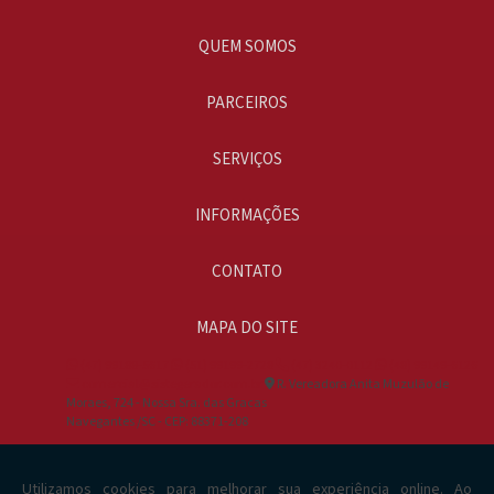
Gerador 75 kva 380v
QUEM SOMOS
Gerador 75 kva aluguel
PARCEIROS
Gerador 80 kva
Gerador 80 kva aluguel preço
SERVIÇOS
Gerador 80 kva elétrica
INFORMAÇÕES
Gerador a diesel 10kva
CONTATO
Gerador a diesel trifásico 75 kva 220v
Gerador de energia 500kva a venda
MAPA DO SITE
Gerador de energia 500kva preço
(47) 99188-5617
(51) 99199-2728
(47) 3240-0112
(48) 99149-6126
comercial@sistegerador.com.br
R. Vereadora Anita Muzulão de
Gerador de energia 55kva a venda
Moraes, 724 - Nossa Sra. das Gracas
Navegantes /SC - CEP: 88371-208
Gerador de energia a diesel 220v
Gerador de energia a diesel 70kva